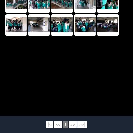
|<
<<
1
>>
>>|