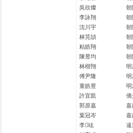
吳欣燦
朝
李詠翔
朝
沈川宇
朝
林芫頡
朝
粘皓翔
朝
陳昱均
朝
林楷翔
明
傅尹隆
明
童皓昱
明
許宜凱
僑
郭原嘉
嘉
葉冠岑
嘉
李

竑
遠