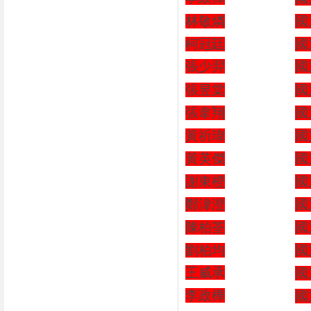
林敬燐
國
柯冠廷
國
張少羿
國
張昱棠
國
張韋翔
國
黃祈瑋
國
黃英傑
國
謝東橙
國
鄭湋澄
國
陳柏荃
國
劉柏均
國
王威承
國
李政樺
國