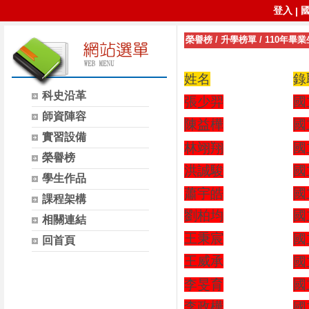
登入
|
榮譽榜
/
升學榜單
/
110年畢業
姓名
錄
科史沿革
張少羿
國
師資陣容
陳益樺
國
實習設備
林翊翔
國
榮譽榜
洪誠駿
國
學生作品
蕭宇皓
國
課程架構
劉柏均
國
相關連結
王秉宸
國
回首頁
王威承
國
李旻育
國
李政樺
國