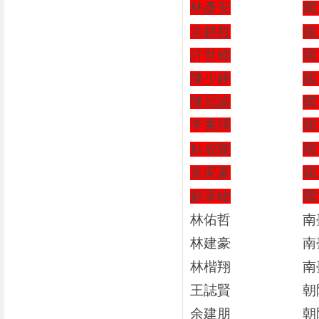
林彥安
國
洪銘哲
國
許世暐
國
陳少鋒
國
陳冠諭
國
李秉擇
國
粘成隴
國
黃家豪
國
顧承峻
國
林佑哲
南
林建豪
南
林楷翔
南
王誌賢
朝
余建朋
朝