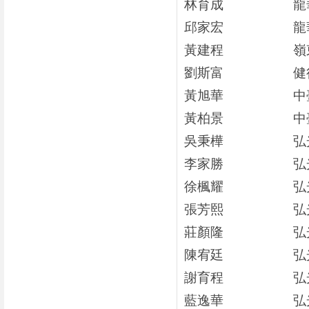
林育成
龍
邱家宏
龍
黃建程
嶺
劉斯富
健
黃旭華
中
黃柏景
中
吳秉樺
弘
李家勝
弘
徐楓耀
弘
張芳熙
弘
莊顏隆
弘
陳宥廷
弘
謝育程
弘
藍逸華
弘