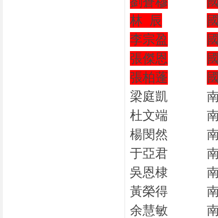
劉蒼穆
林
辰
李宗盈
張傑恩
張柏蓬
梁庭凱
杜文端
楊閔然
于亞君
吳恩棣
黃榮得
余慧敏