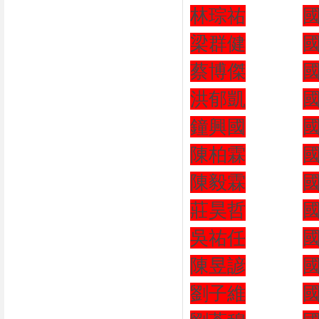
林琮祐
梁群健
蔡博傑
洪郁凱
鐘興國
陳柏霖
陳毅霖
莊昊哲
吳祐任
陳昱諺
劉子維