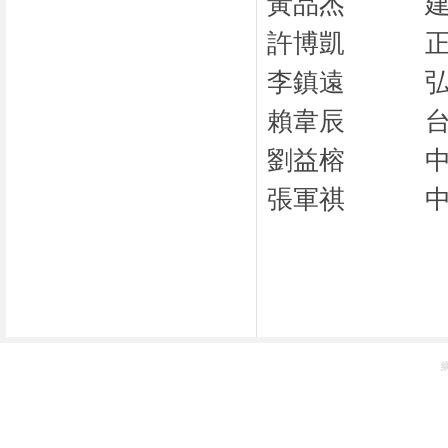
黃品杰
許博凱
李鎮遠
賴韋辰
劉益榕
張軍祺