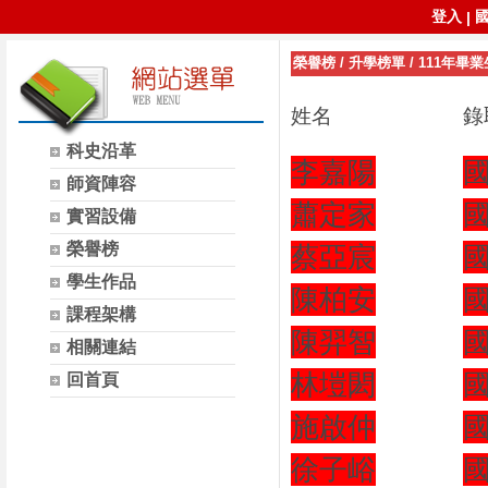
登入
|
榮譽榜
/
升學榜單
/
111年畢業
姓名
錄
科史沿革
李嘉陽
師資陣容
蕭定家
實習設備
榮譽榜
蔡亞宸
學生作品
陳柏安
課程架構
陳羿智
相關連結
林塏閎
回首頁
施啟仲
徐子峪