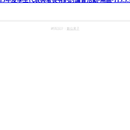
115年度學生代表與署長有約討論會活動-南區-115.5
網頁設計：
數位果子