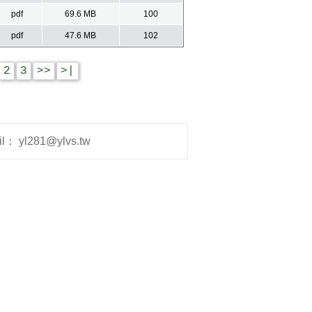
pdf
69.6 MB
100
pdf
47.6 MB
102
2
3
>>
>|
yl281@ylvs.tw