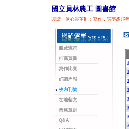
國立員林農工 圖書館
閱讀，使心靈茁壯；寫作，讓夢想飛
校
館藏查詢
推薦買書
寫作比賽
好讀周報
校內刊物
在地藝文
業務章則
Q&A