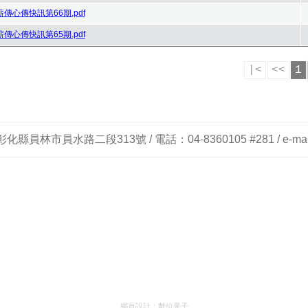
薪傳心傳快訊第66期.pdf
薪傳心傳快訊第65期.pdf
|<
<<
1
縣員林市員水路二段313號 / 電話：04-8360105 #281 / e-mail： 
網頁設計：
數位果子