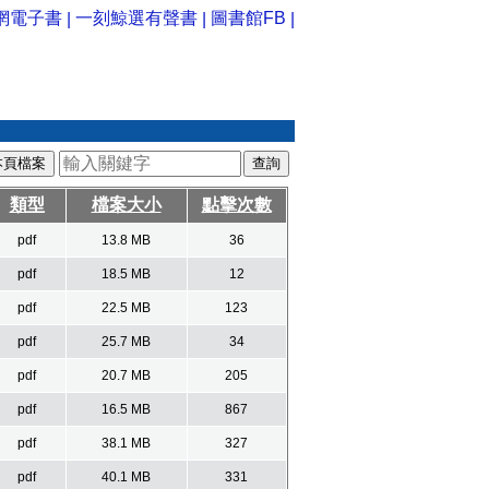
網電子書
一刻鯨選有聲書
圖書館FB
|
|
|
本頁檔案
類型
檔案大小
點擊次數
pdf
13.8 MB
36
pdf
18.5 MB
12
pdf
22.5 MB
123
pdf
25.7 MB
34
pdf
20.7 MB
205
pdf
16.5 MB
867
pdf
38.1 MB
327
pdf
40.1 MB
331