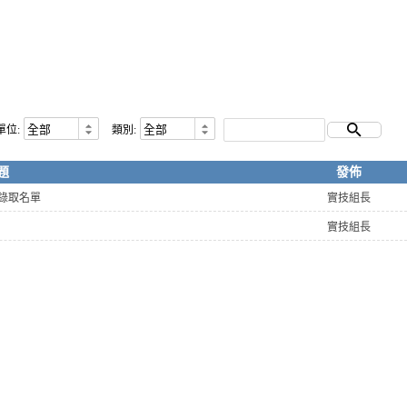
單位:
類別:
題
發佈
營隊錄取名單
實技組長
實技組長