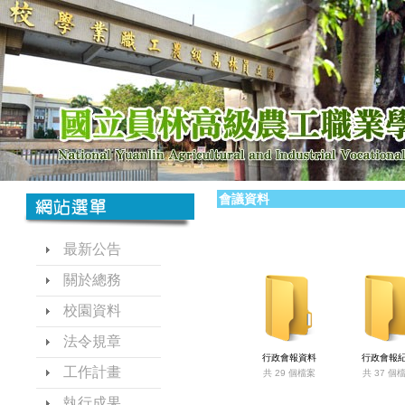
會議資料
最新公告
關於總務
校園資料
法令規章
行政會報資料
行政會報
工作計畫
共 29 個檔案
共 37 個
執行成果