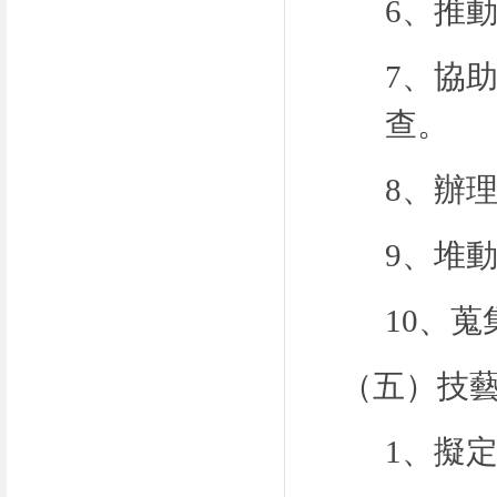
6、推
7、協
查。
8、辦
9、堆
10、
（
五
）
技
1、擬