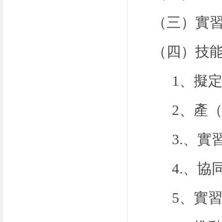
（三）實
（四）技
1、擬
2、產
3.、
4.、
5、實