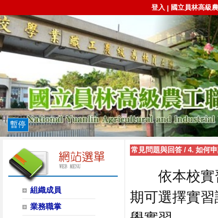
登入
國立員林高級
|
暫停
常見問題與回答
/
4. 如何
依本校實習
組織成員
期可選擇實習
業務職掌