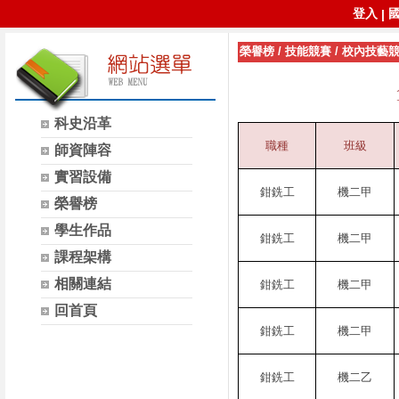
登入
|
榮譽榜
/
技能競賽
/
校內技藝
科史沿革
職種
班級
師資陣容
實習設備
鉗銑工
機二甲
榮譽榜
學生作品
鉗銑工
機二甲
課程架構
相關連結
鉗銑工
機二甲
回首頁
鉗銑工
機二甲
鉗銑工
機二乙