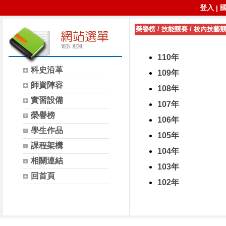
登入
|
榮譽榜
/
技能競賽
/
校內技藝
110年
科史沿革
109年
師資陣容
108年
實習設備
107年
榮譽榜
106年
學生作品
105年
課程架構
104年
相關連結
103年
回首頁
102年