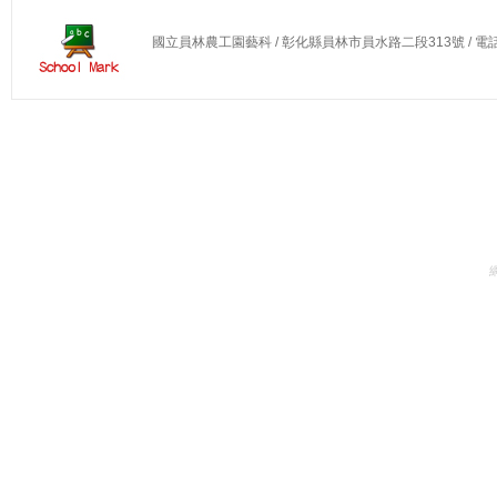
國立員林農工園藝科 / 彰化縣員林市員水路二段313號 / 電話：04