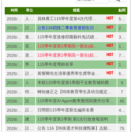
時間
單位
標題
點閱
人事室
員林農工115學年度第4次代理教師甄選簡章及線上報名作業
2026/08/05
583
註冊組
公告116四技二專各管道招生日程表
2026/08/04
253
進修部
115學年度進修部園藝科免試續招簡章
2026/07/31
375
資源班
115學年度第1學期高一新生(綜職科、資源班)期初IEP會議通知
2026/07/30
1049
資源班
115學年度第1學期高一新生(綜職科、資源班)轉銜會議通知
2026/07/30
751
學務處
115學年度導師名單
2026/07/24
1238
註冊組員1
黃耀卿先生清寒優秀學生奬學金辦法(高三清寒錄取國立大學日間部)
2025/04/18
526
人事室
本校115學年度第1學期子女教育補助費，請於115年9月25日(星期五)前，提出申請（含申請表1份）
2026/08/06
9
特教組
轉知修正之【特殊教育學生及幼兒鑑定辦法說明手冊】
2026/08/06
7
設備組
115學年度AI Agent教學應用與實作分享研習實施計畫
2026/08/05
45
註冊組－２
日間部115學年度新生編班名冊
2026/08/05
442
總務處
115學年度第1學期 第1次行政會報資料
2026/08/04
104
註冊組
公告 116【特殊選才和技優甄審】志願數改為6個
2026/08/04
75