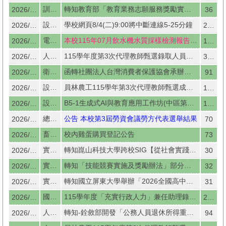
訓育組
轉知教育部「教育業務志願服務獎勵實施計畫」資訊
2026/08/04
36
設備組
學校網頁8/4(二)9:00將中斷連線5-25分鐘
2026/08/03
209
電力技士
本校115年07月飲水機水質採樣檢測報告 請參閱
2026/07/31
126
人事室
115學年度第3次代理教師甄選錄取人員名單公告
2026/07/30
301
衛生組
函轉社團法人台灣消費者保護協會承辦「問題沙拉油校園團體訴訟」相關資訊。
2026/07/30
91
設備組
員林農工115學年第3次代理教師甄選成績查詢
2026/07/29
125
設備組
B5-1生成式AI與教育應用工作坊(中區第1場)
2026/07/29
131
總務處
公告 本校第3屆勞資會議勞方代表選舉結果
2026/07/29
70
畜產保健科
校內雞蛋購買登記公告
2026/07/29
73
實習組
轉知崑山科技大學跨校SIG【從社會實踐到教學創新：USR與教學實踐的共創價值】
2026/07/28
30
實習組
轉知「技能競賽實施及獎勵辦法」部分條文修正
2026/07/28
32
實習組
轉知國立屏東大學舉辦「2026全國高中職專題競賽」活動
2026/07/28
31
國立員林高級農工職業學校
115學年度「充實行政人力」兼任助理錄取人員名單公告
2026/07/24
218
人事室
轉知-銓敘部開發「公務人員退休所得重審後實發金額試算器」上線，讓退休人員免於法規繁瑣算式，快速計算年改重審後「實發金額」
2026/07/23
94