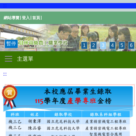
:::
|
|
|
網站導覽
登入
首頁
暫停
1
2
3
4
5
6
主選單
:::