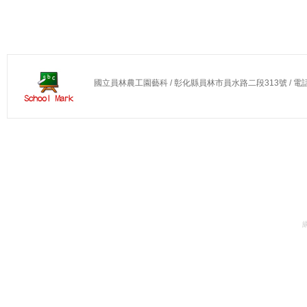
國立員林農工園藝科 / 彰化縣員林市員水路二段313號 / 電話：04