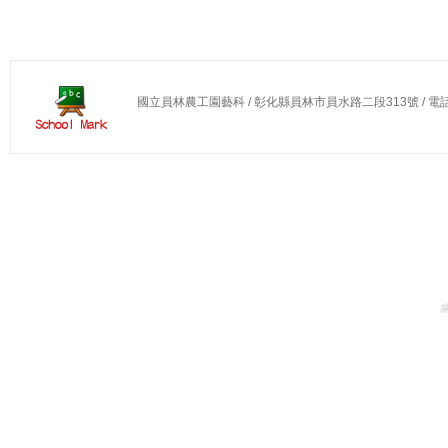
國立員林農工園藝科 / 彰化縣員林市員水路二段313號 / 電話：04