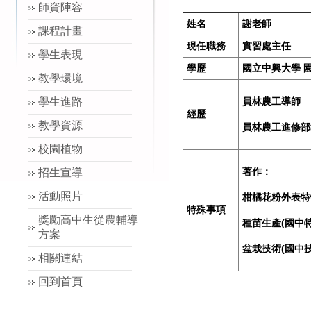
師資陣容
姓名
謝老師
課程計畫
現任職務
實習處主任
學生表現
學歷
國立中興大學 
教學環境
學生進路
員林農工導師
經歷
教學資源
員林農工進修部
校園植物
著作：
招生宣導
活動照片
柑橘花粉外表特
特殊事項
獎勵高中生從農輔導
種苗生產(國中
方案
盆栽技術(國中技
相關連結
回到首頁