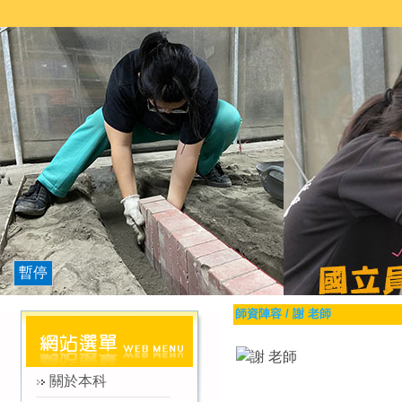
暫停
師資陣容
/
謝 老師
關於本科