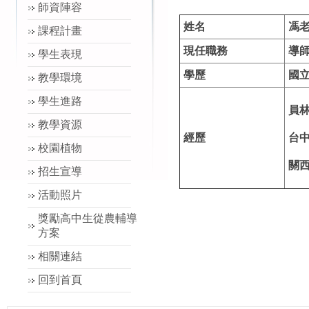
師資陣容
姓名
馮
課程計畫
現任職務
導
學生表現
學歷
國
教學環境
學生進路
員
教學資源
經歷
台
校園植物
關
招生宣導
活動照片
獎勵高中生從農輔導
方案
相關連結
回到首頁