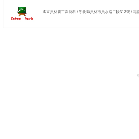
國立員林農工園藝科 / 彰化縣員林市員水路二段313號 / 電話：04