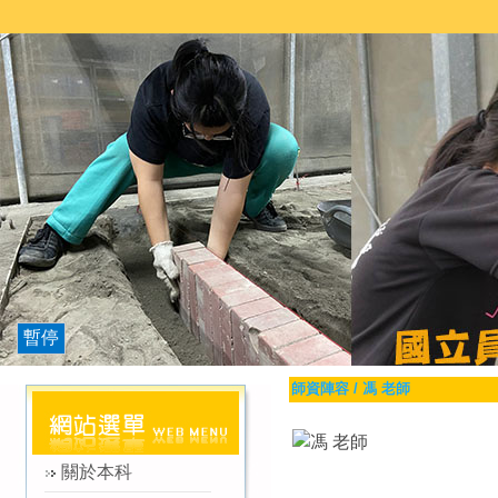
暫停
師資陣容
/
馮 老師
關於本科