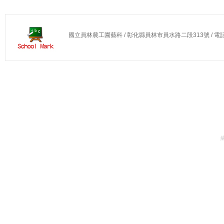
國立員林農工園藝科 / 彰化縣員林市員水路二段313號 / 電話：04