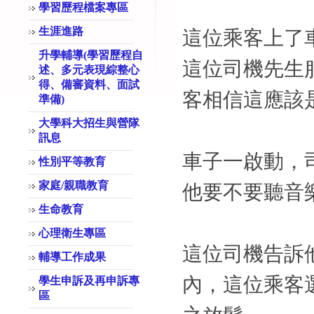
學習歷程檔案專區
生涯進路
這位乘客上了
升學輔導(學習歷程自
這位
司機
先生
述、多元表現綜整心
得、備審資料、面試
客相信這應該
準備)
大學科大招生與營隊
訊息
車子一啟動，
性別平等教育
家庭/親職教育
他要不要聽音
生命教育
心理衛生專區
這位司機告訴
輔導工作成果
內，這位乘客
學生申訴及再申訴專
區