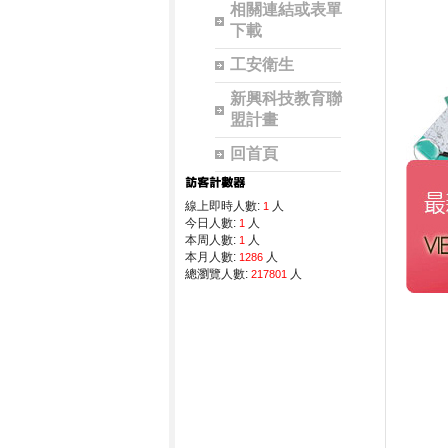
相關連結或表單
下載
工安衛生
新興科技教育聯
盟計畫
回首頁
線上即時人數:
人
1
今日人數:
人
1
本周人數:
人
1
本月人數:
人
1286
總瀏覽人數:
人
217801