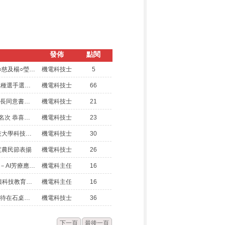
發佈
點閱
賀! 本科應屆畢業生汪○勛、朱○頡、曹○慈及楊○瑩同學技優甄審錄取國立大學
機電科技士
5
115年度農科技藝競賽-生物產業機電職種選手選拔成績公告
機電科技士
66
假日返校實習申請表、假日返校實習家長同意書、長期借用教室申請表、假日(非上課時間)返校教學家長同意書及假日(非上課時間)返校教學申請表檔案下載
機電科技士
21
114學年度第二學期高三英文單字大賽名次 恭喜本科得獎同學
機電科技士
23
賀!機電三陳秉蔚同學錄取國立屏東科技大學科技農業學士學位學程
機電科技士
30
度農民節表揚
機電科技士
26
新興科技教育聯盟計畫辦理「AI調香師－AI芳療應用實作研習」，請惠予公告周知並鼓勵教師報名參加
機電科主任
16
「114學年度第2學期高級中等學校新興科技教育聯盟計畫-智慧農業物聯網應用研習」
機電科主任
16
科館前火焰木樹枝易脆弱，請同學不要待在石桌休憩區，以免樹枝掉落
機電科技士
36
下一頁
最後一頁