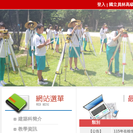
登入
國立員林高
|
建築科簡介
類別
教學資訊
【公告】
115年在