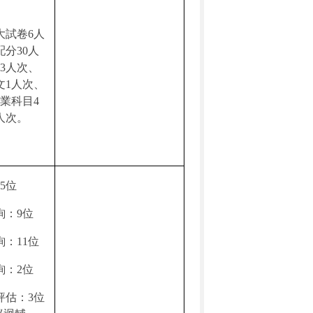
大試卷
6
人
配分
30
人
3
人次、
文
1
人次、
業科目
4
人次。
5
位
詢：
9
位
詢：
11
位
詢：
2
位
評估：
3
位