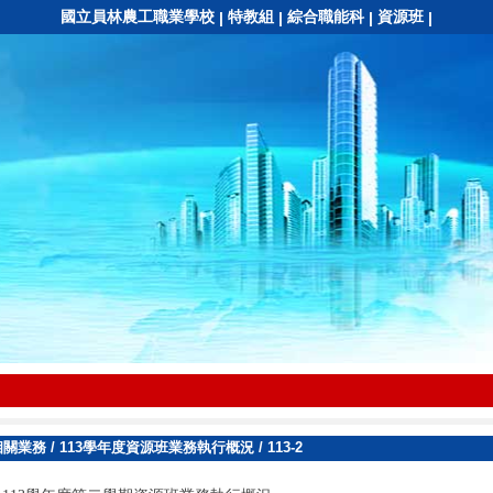
國立員林農工職業學校
特教組
綜合職能科
資源班
|
|
|
|
相關業務
/
113學年度資源班業務執行概況
/
113-2