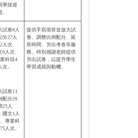
同學採巡
程。
大試卷
8
人
提供手寫填答並放大試
配分
27
人
卷、調整比例配分、延
2
人次、
長時間、另出考卷等服
文
6
人次、
務。特別感謝老師提供
業科目
4
另出試卷，以提升學生
人次。
學習成就與動機。
大試卷
13
例配分
29
間
25
人
：國文
1
人
、專業科
75
人次。