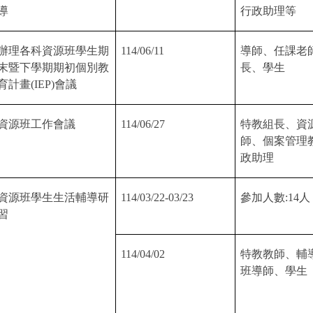
導
行政助理等
辦理各科資源班學生期
114/06/11
導師、任課老
末暨下學期期初個別教
長、學生
育計畫
(IEP)
會議
資源班工作會議
114/06/27
特教組長、資
師、個案管理
政助理
資源班學生生活輔導研
114/03/22-03/23
參加人數
:14
人
習
114/04/02
特教教師、輔
班導師、學生