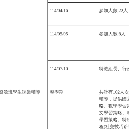
114/04/16
參加人數
:22
人
114/05/05
參加人數
:8
人
114/07/10
特教組長、行
資源班學生課業輔導
整學期
共計有
102
人次
輔導，提供國
略、數學學習
文學習策略、
學習策略。特
程
(
社交技巧
)