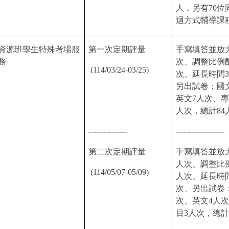
人，另有
70
位
迴方式輔導課
資源班學生特殊考場服
第一次定期評量
手寫填答並放
務
次、調整比例
(114/03/24-03/25)
次、延長時間
3
另出試卷：國
英文
7
人次、專
人次，總計
84
---------------
-------------------
第二次定期評量
手寫填答並放
人次、調整比
(114/05/07-05/09)
人次、延長時
次、另出試卷
次、英文
4
人次
目
3
人次，總計