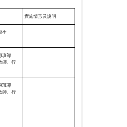
實施情形及說明
學生
源班導
教師、行
源班導
教師、行