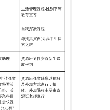
生活管理課程
-
性別平等
教育宣導
自我探索課程
尋找真實自我
-
高中生探
索之旅
政助理
資源班適性安置新生錄
取報到
申請課業
資源班課業輔導以抽離
文學習策
及外加方式進行，抽
策略、英
離、外加課程主要由資
專業科目
源班老師進行。
殊需求課
部分則有
3