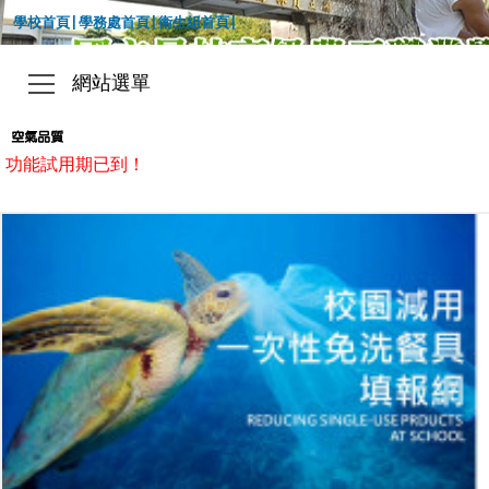
|
|
|
學校首頁
學務處首頁
衛生組首頁
網站選單
功能試用期已到！