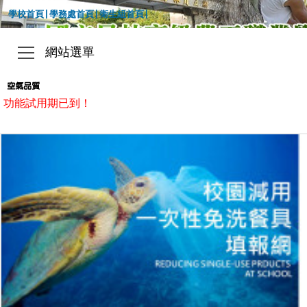
|
|
|
學校首頁
學務處首頁
衛生組首頁
網站選單
功能試用期已到！