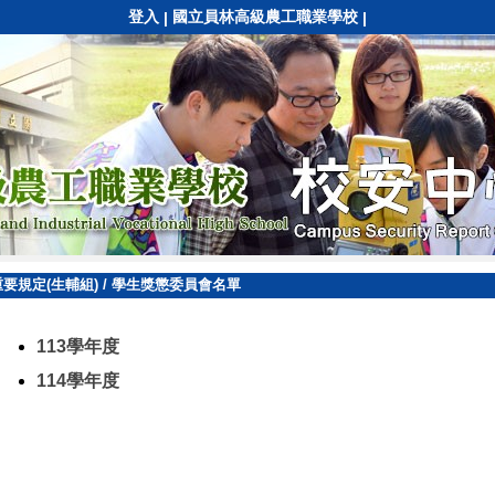
登入
國立員林高級農工職業學校
|
|
重要規定(生輔組)
/
學生獎懲委員會名單
113學年度
114學年度