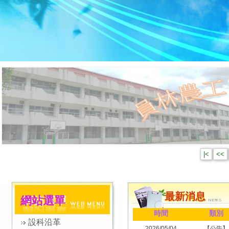
|<
<<
最新消息
網站選單
時間
類別
WEB MENU
設科沿革
2026/05/04
【公告】