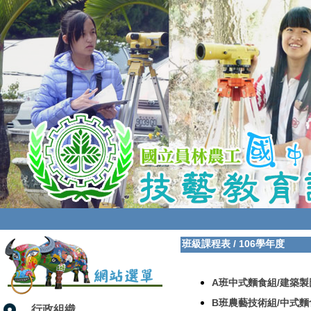
班級課程表
/
106學年度
A班中式麵食組/建築製
B班農藝技術組/中式麵
行政組織