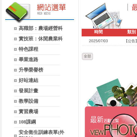
高職部：農場經營科
時間
類別
實技班：休閒農業科
2025/07/03
【公告
特色課程
全部
畢業進路
升學榮譽榜
好站連結
發展計畫
教學設備
實習農場
108課綱
安全衛生訓練表單(外