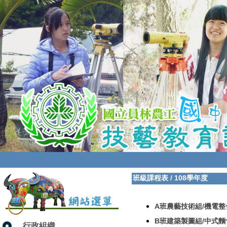
班級課程表
/
108學年度
A班農藝技術組/機電整
B班建築製圖組/中式麵
行政組織