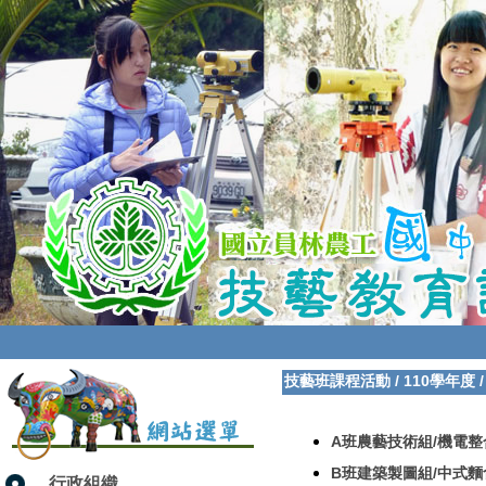
技藝班課程活動
/
110學年度
A班農藝技術組/機電整
B班建築製圖組/中式麵
行政組織