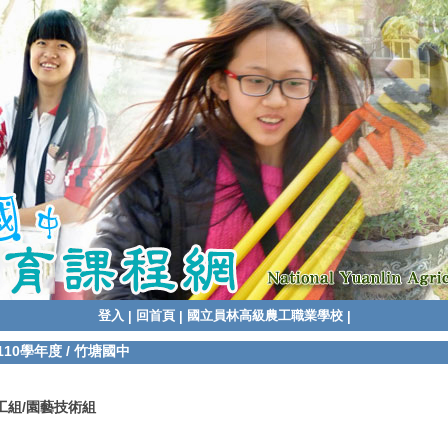
登入
回首頁
國立員林高級農工職業學校
|
|
|
110學年度
/
竹塘國中
工組/園藝技術組