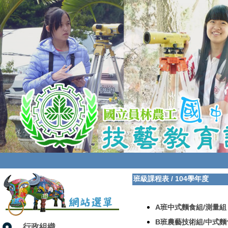
班級課程表
/
104學年度
A班中式麵食組/測量組
B班農藝技術組/中式麵
行政組織