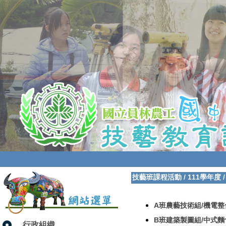
技藝班課程活動
/
111學年度
A班農藝技術組/機電整
B班建築製圖組/中式麵
行政組織