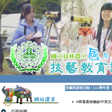
技藝班課程活動
/
111學年度
H班畜產保健組/中英
行政組織