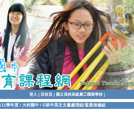
登入
回首頁
國立員林高級農工職業學校
|
|
|
111學年度
/
大村國中
/
G班中英文文書處理組/畜產保健組