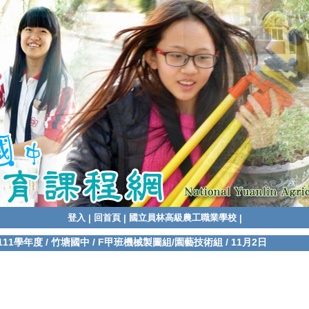
登入
回首頁
國立員林高級農工職業學校
|
|
|
111學年度
/
竹塘國中
/
F甲班機械製圖組/園藝技術組
/
11月2日