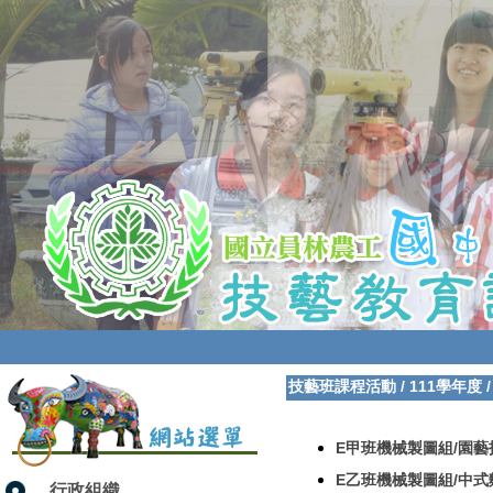
技藝班課程活動
/
111學年度
E甲班機械製圖組/園藝
E乙班機械製圖組/中式
行政組織