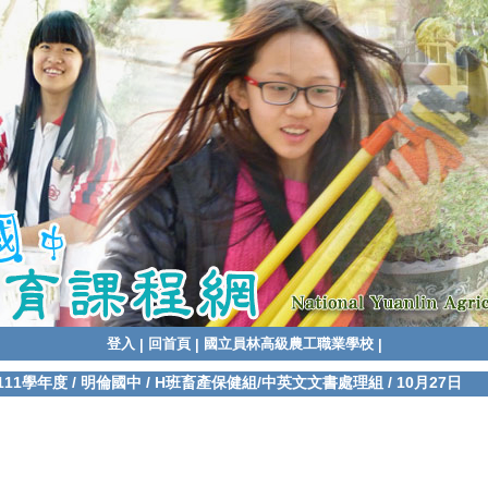
登入
回首頁
國立員林高級農工職業學校
|
|
|
111學年度
/
明倫國中
/
H班畜產保健組/中英文文書處理組
/
10月27日