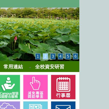
1
2
3
4
5
6
常用連結
全校資安研習