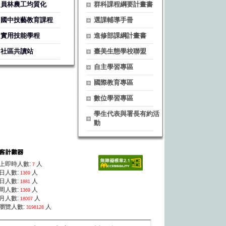
員林農工均質化
群科課程綱要計畫書
國中技藝教育課程
選課輔導手冊
實用技能學程
進修部課綱計畫書
社區共讀站
臺美生態學校聯盟
自主學習專區
國際教育專區
數位學習專區
學生代表與署長有約活
動
上即時人數:
人
7
日人數:
人
1369
日人數:
人
1881
周人數:
人
1369
月人數:
人
18007
瀏覽人數:
人
3198128