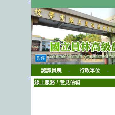
:::
暫停
認識員農
行政單位
:::
線上服務
/
意見信箱