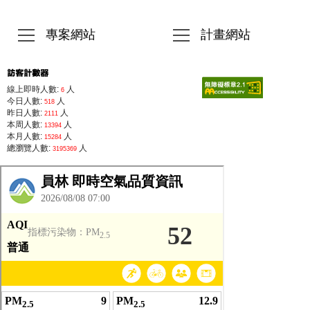
專案網站
計畫網站
線上即時人數:
人
6
今日人數:
人
518
昨日人數:
人
2111
本周人數:
人
13394
本月人數:
人
15284
總瀏覽人數:
人
3195369