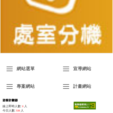
網站選單
宣導網站
專案網站
計畫網站
線上即時人數:
人
6
今日人數:
人
539