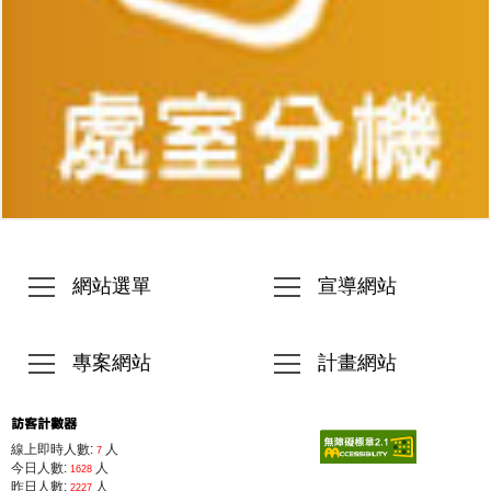
網站選單
宣導網站
專案網站
計畫網站
線上即時人數:
人
7
今日人數:
人
1628
昨日人數:
人
2227