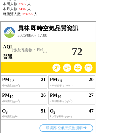
本周人數:
人
12417
本月人數:
人
14307
總瀏覽人數:
人
3194275