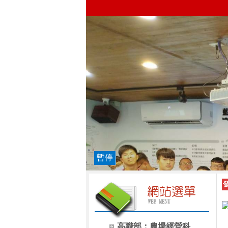
暫停
高職部：農場經營科