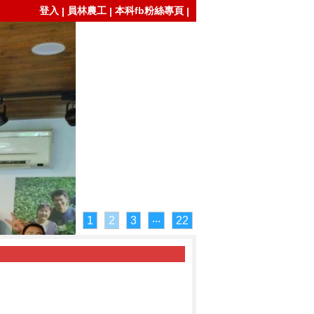
登入
員林農工
本科fb粉絲專頁
|
|
|
1
2
3
‧‧‧
22