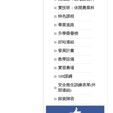
實技班：休閒農業科
特色課程
畢業進路
升學榮譽榜
好站連結
發展計畫
教學設備
實習農場
108課綱
安全衛生訓練表單(外
部連結)
師資陣容