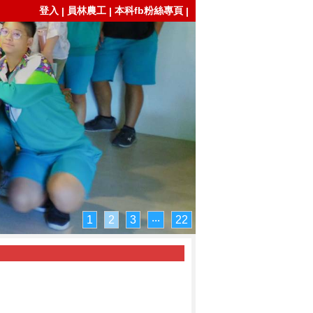
登入
員林農工
本科fb粉絲專頁
|
|
|
1
2
3
‧‧‧
22