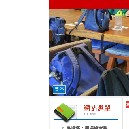
暫停
高職部：農場經營科