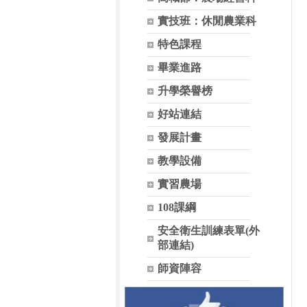
實技班：休閒農業科
特色課程
畢業進路
升學榮譽榜
好站連結
發展計畫
教學設備
實習農場
108課綱
安全衛生訓練表單(外
部連結)
師資陣容