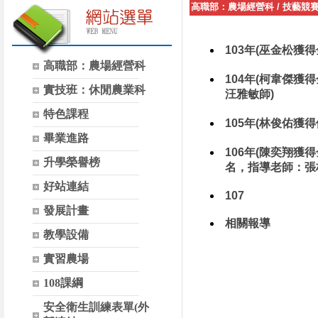
高職部：農場經營科
/
技藝競
103年(巫金松
高職部：農場經營科
104年(柯韋傑
實技班：休閒農業科
汪雅敏師)
特色課程
105年(林俊佑
畢業進路
106年(陳奕翔
升學榮譽榜
名，指導老師：張
好站連結
107
發展計畫
相關報導
教學設備
實習農場
108課綱
安全衛生訓練表單(外