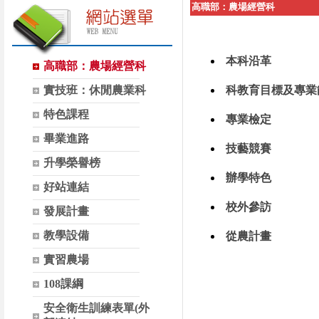
高職部：農場經營科
本科沿革
高職部：農場經營科
實技班：休閒農業科
科教育目標及專業
特色課程
專業檢定
畢業進路
技藝競賽
升學榮譽榜
辦學特色
好站連結
校外參訪
發展計畫
教學設備
從農計畫
實習農場
108課綱
安全衛生訓練表單(外