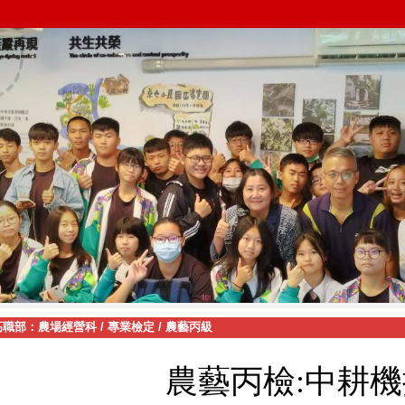
高職部：農場經營科
/
專業檢定
/
農藝丙級
農藝丙檢:中耕