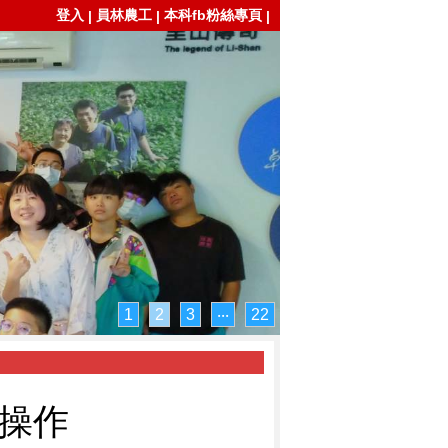
登入
員林農工
本科fb粉絲專頁
|
|
|
1
2
3
‧‧‧
22
機操作