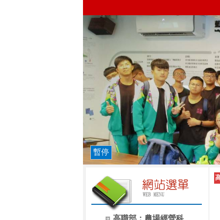
暫停
高職部：農場經營科