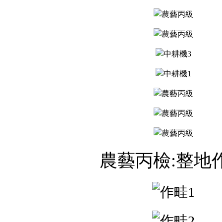
農藝丙檢:整地