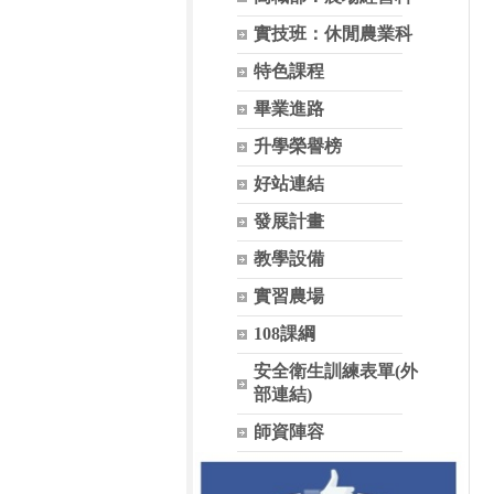
實技班：休閒農業科
特色課程
畢業進路
升學榮譽榜
好站連結
發展計畫
教學設備
實習農場
108課綱
安全衛生訓練表單(外
部連結)
師資陣容