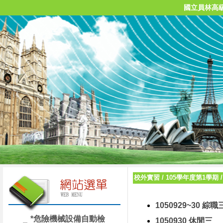
國立員林高
校外實習
/
105學年度第1學期
1050929~30 綜職
*危險機械設備自動檢
1050930 休閒三