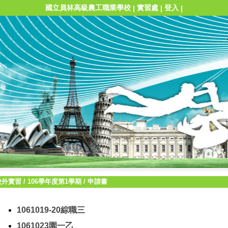
國立員林高級農工職業學校
實習處
登入
|
|
|
校外實習
/
106學年度第1學期
/
申請書
1061019-20綜職三
1061023園一乙